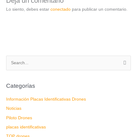
Deja un comentario
Lo siento, debes estar
conectado
para publicar un comentario.
B
u
s
Categorías
c
a
Información Placas Identificativas Drones
r
Noticias
p
Piloto Drones
o
placas identificativas
r
TOP drones