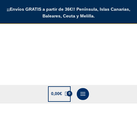
Ir
¡¡Envíos GRATIS a partir de 36€!! Península, Islas Canarias,
al
Baleares, Ceuta y Melilla.
contenido
0,00
€