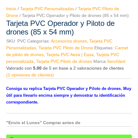
7,00€
Piloto
hasta
Inicio
/
Tarjeta PVC Personalizadas
/
Tarjeta PVC Piloto de
de
10,00€
Drone
/ Tarjeta PVC Operador y Piloto de drones (85 x 54 mm)
drones
Tarjeta PVC Operador y Piloto de
(85
x
drones (85 x 54 mm)
54
SKU:
PVC
Categorías:
Accesorios drones
,
Tarjeta PVC
mm)
Personalizadas
,
Tarjeta PVC Piloto de Drone
Etiquetas:
Carnet
cantidad
de piloto de drones
,
Tarjeta PVC Aesa | Easa
,
Tarjeta PVC
personalizada
,
Tarjeta PVC Piloto de drones
Marca:
ServiVant
Valorado con
5.00
de 5 en base a
2
valoraciones de clientes
(
2
opiniones de clientes)
Consiga su replica Tarjeta PVC Operador y Piloto de drones.
Muy
útil para llevarlo encima siempre y demostrar tu identificación
correspondiente.
"Envio el Lunes" Comprar antes de