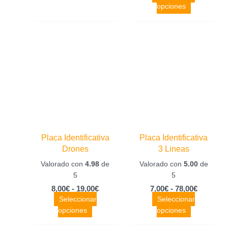
opciones
Rango
Rango
Este
Este
de
de
producto
producto
precios:
precios:
tiene
tiene
desde
desde
múltiples
múltiples
8,00€
7,00€
variantes.
hasta
variantes.
hasta
19,00€
78,00€
Las
Las
opciones
opciones
se
se
pueden
pueden
Placa Identificativa
Placa Identificativa
elegir
elegir
Drones
3 Lineas
en
en
Valorado con
4.98
de
Valorado con
5.00
de
la
la
5
5
página
página
de
de
8,00
€
-
19,00
€
7,00
€
-
78,00
€
Seleccionar
Seleccionar
producto
producto
opciones
opciones