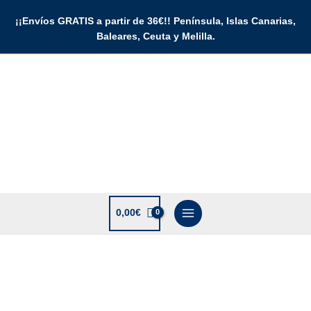
Ir
¡¡Envíos GRATIS a partir de 36€!! Península, Islas Canarias,
al
Baleares, Ceuta y Melilla.
contenido
0,00
€
Rango
Tarjeta
de
PVC
precios:
Operador
desde
y