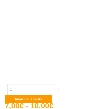
+
-
Añadir a la cesta
7,00
€
-
10,00
€